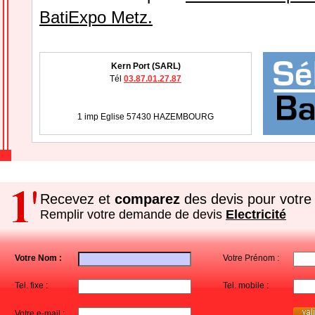
BatiExpo Metz.
Kern Port (SARL)
Tél
03.87.01.27.87
1 imp Eglise 57430 HAZEMBOURG
Recevez et
comparez
des devis pour votre 
Remplir votre demande de devis
Electricité
Votre Nom :
Votre Prénom :
Tel. fixe :
Tel. mobile :
Votre e-mail :