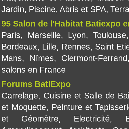
Jardin
,
Piscine, Abris et SPA
,
Terr
95 Salon de l'Habitat Batiexpo 
Paris
,
Marseille
,
Lyon
,
Toulouse
Bordeaux
,
Lille
,
Rennes
,
Saint Eti
Mans
,
Nîmes
,
Clermont-Ferrand
salons en France
Forums BatiExpo
Carrelage
,
Cuisine et Salle de Ba
et Moquette
,
Peinture et Tapisser
et Géomètre
,
Electricité
,