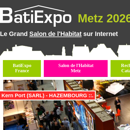
Metz 2026 
Le Grand
Salon de l'Habitat
sur Internet
BatiExpo
Salon de l'Habitat
Rec
France
Metz
Cat
Kern Port (SARL) - HAZEMBOURG ::.