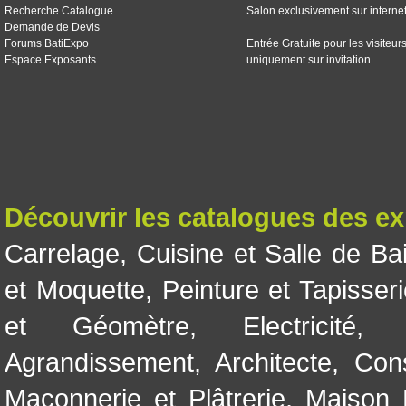
Recherche Catalogue
Salon exclusivement sur interne
Demande de Devis
Forums BatiExpo
Entrée Gratuite pour les visiteur
Espace Exposants
uniquement sur invitation.
Découvrir les catalogues des e
Carrelage
,
Cuisine et Salle de Ba
et Moquette
,
Peinture et Tapisser
et Géomètre
,
Electricité
Agrandissement
,
Architecte
,
Con
Maçonnerie et Plâtrerie
,
Maison 