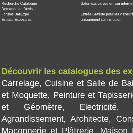
Recherche Catalogue
Salon exclusivement sur interne
Demande de Devis
Forums BatiExpo
Entrée Gratuite pour les visiteur
Espace Exposants
uniquement sur invitation.
Découvrir les catalogues des e
Carrelage
,
Cuisine et Salle de Ba
et Moquette
,
Peinture et Tapisser
et Géomètre
,
Electricité
Agrandissement
,
Architecte
,
Con
Maçonnerie et Plâtrerie
,
Maison 