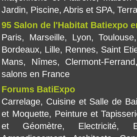
Jardin
,
Piscine, Abris et SPA
,
Terr
95 Salon de l'Habitat Batiexpo 
Paris
,
Marseille
,
Lyon
,
Toulouse
Bordeaux
,
Lille
,
Rennes
,
Saint Eti
Mans
,
Nîmes
,
Clermont-Ferrand
salons en France
Forums BatiExpo
Carrelage
,
Cuisine et Salle de Ba
et Moquette
,
Peinture et Tapisser
et Géomètre
,
Electricité
,