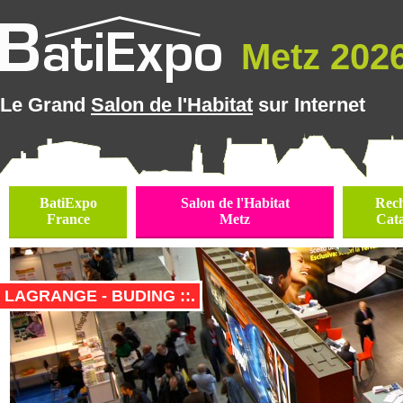
Metz 2026 
Le Grand
Salon de l'Habitat
sur Internet
BatiExpo
Salon de l'Habitat
Rec
France
Metz
Cat
LAGRANGE - BUDING ::.