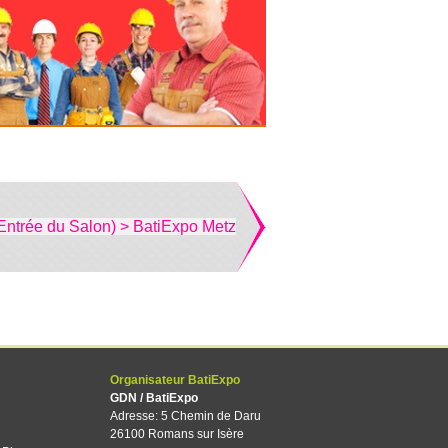
Entrée du Salon) > BatiExpo Metz
Organisateur BatiExpo
GDN / BatiExpo
Adresse: 5 Chemin de Daru
26100 Romans sur Isère