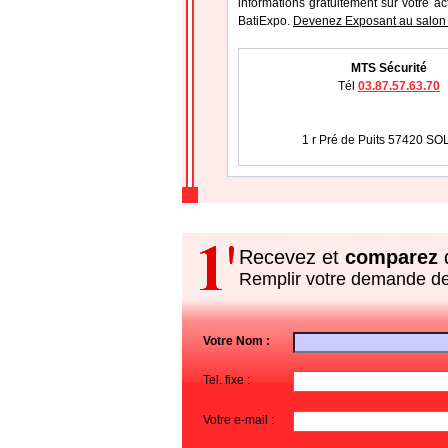
informations gratuitement sur votre ac
BatiExpo.
Devenez Exposant au salon 
MTS Sécurité
Tél
03.87.57.63.70
1 r Pré de Puits 57420 S
Recevez et
comparez
d
Remplir votre demande d
Votre Nom :
Tel. fixe :
Votre e-mail :