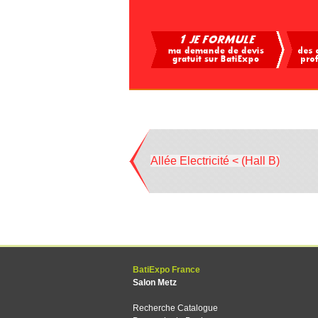
Allée Electricité < (Hall B)
BatiExpo France
Salon Metz
Recherche Catalogue