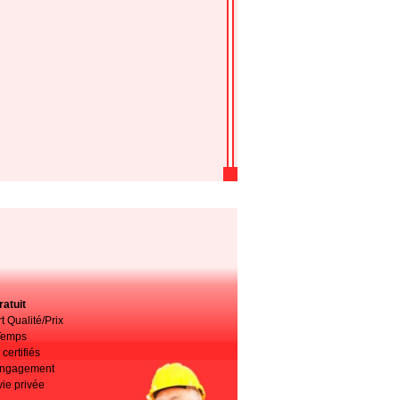
atuit
t Qualité/Prix
Temps
certifiés
 engagement
vie privée