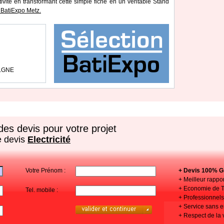
tivité en transformant cette simple fiche en un véritable Stand
BatiExpo Metz.
OLGNE
es devis pour votre projet
e devis
Electricité
Votre Prénom :
+ Devis 100% Gr
+ Meilleur rappor
+ Economie de 
Tel. mobile :
+ Professionnels 
+ Service sans
+ Respect de la 