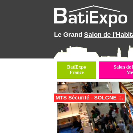
Le Grand
Salon de l'Habit
BatiExpo
Salon de 
France
Me
MTS Sécurité - SOLGNE ::.