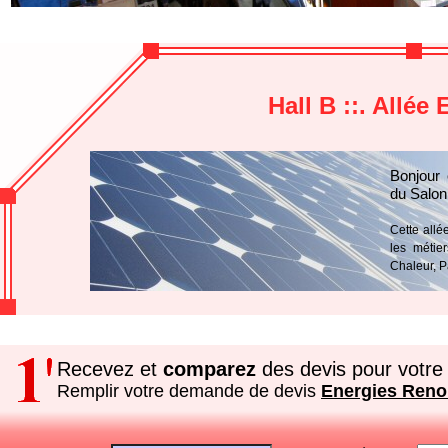
Hall B ::. Allé
Bonjour 
du Salon
Cette allé
les métie
Chaleur, P
Recevez et
comparez
des devis pour votre 
Remplir votre demande de devis
Energies Reno