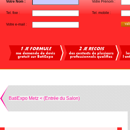
Votre Nom :
Votre Prénom :
Tel. fixe :
Tel. mobile :
Votre e-mail :
BatiExpo Metz < (Entrée du Salon)