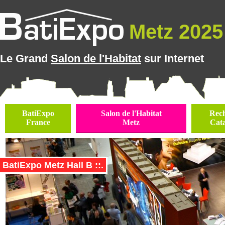
Metz 2025 
Le Grand
Salon de l'Habitat
sur Internet
BatiExpo
Salon de l'Habitat
Rec
France
Metz
Cat
BatiExpo Metz Hall B ::.