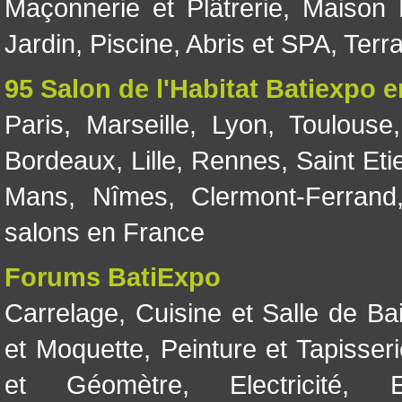
Maçonnerie et Plâtrerie
,
Maison 
Jardin
,
Piscine, Abris et SPA
,
Terr
95 Salon de l'Habitat Batiexpo 
Paris
,
Marseille
,
Lyon
,
Toulouse
Bordeaux
,
Lille
,
Rennes
,
Saint Eti
Mans
,
Nîmes
,
Clermont-Ferrand
salons en France
Forums BatiExpo
Carrelage
,
Cuisine et Salle de Ba
et Moquette
,
Peinture et Tapisser
et Géomètre
,
Electricité
,