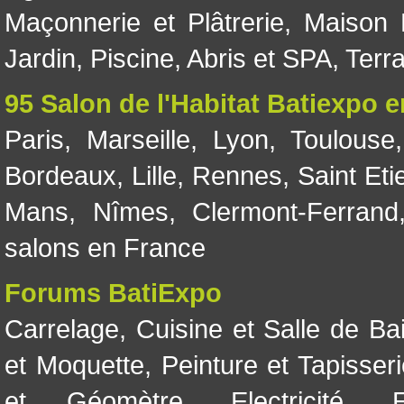
Maçonnerie et Plâtrerie
,
Maison 
Jardin
,
Piscine, Abris et SPA
,
Terr
95 Salon de l'Habitat Batiexpo 
Paris
,
Marseille
,
Lyon
,
Toulouse
Bordeaux
,
Lille
,
Rennes
,
Saint Eti
Mans
,
Nîmes
,
Clermont-Ferrand
salons en France
Forums BatiExpo
Carrelage
,
Cuisine et Salle de Ba
et Moquette
,
Peinture et Tapisser
et Géomètre
,
Electricité
,