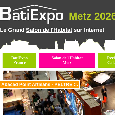
Metz 2026 
Le Grand
Salon de l'Habitat
sur Internet
BatiExpo
Salon de l'Habitat
Rec
France
Metz
Cat
Abacad Point Artisans - PELTRE ::.