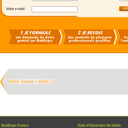
Votre e-mail :
Allée Toiture < (Hall C)
BatiExpo France
Date d'Ouverture du Salon