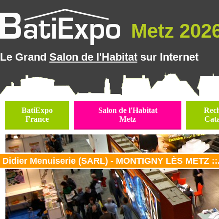
Metz 2026 
Le Grand
Salon de l'Habitat
sur Internet
BatiExpo
Salon de l'Habitat
Rec
France
Metz
Cat
Didier Menuiserie (SARL) - MONTIGNY LÈS METZ ::