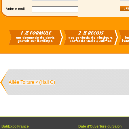
Votre e-mail :
Allée Toiture < (Hall C)
BatiExpo France
Date d'Ouverture du Salon