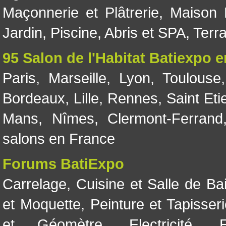
Maçonnerie et Plâtrerie
,
Maison 
Jardin
,
Piscine, Abris et SPA
,
Terr
95 Salon de l'Habitat Batiexpo 
Paris
,
Marseille
,
Lyon
,
Toulouse
Bordeaux
,
Lille
,
Rennes
,
Saint Eti
Mans
,
Nîmes
,
Clermont-Ferrand
salons en France
Forums BatiExpo
Carrelage
,
Cuisine et Salle de Ba
et Moquette
,
Peinture et Tapisser
et Géomètre
,
Electricité
,