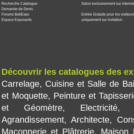
Recherche Catalogue
Salon exclusivement sur interne
Demande de Devis
Forums BatiExpo
Entrée Gratuite pour les visiteur
Espace Exposants
uniquement sur invitation.
Découvrir les catalogues des e
Carrelage
,
Cuisine et Salle de Ba
et Moquette
,
Peinture et Tapisser
et Géomètre
,
Electricité
Agrandissement
,
Architecte
,
Con
Maçonnerie et Plâtrerie
,
Maison 