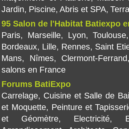
Jardin
,
Piscine, Abris et SPA
,
Terr
95 Salon de l'Habitat Batiexpo 
Paris
,
Marseille
,
Lyon
,
Toulouse
Bordeaux
,
Lille
,
Rennes
,
Saint Eti
Mans
,
Nîmes
,
Clermont-Ferrand
salons en France
Forums BatiExpo
Carrelage
,
Cuisine et Salle de Ba
et Moquette
,
Peinture et Tapisser
et Géomètre
,
Electricité
,