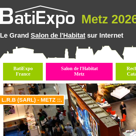
Metz 2026 
Le Grand
Salon de l'Habitat
sur Internet
BatiExpo
Salon de l'Habitat
Rec
France
Metz
Cat
L.R.B (SARL) - METZ ::.