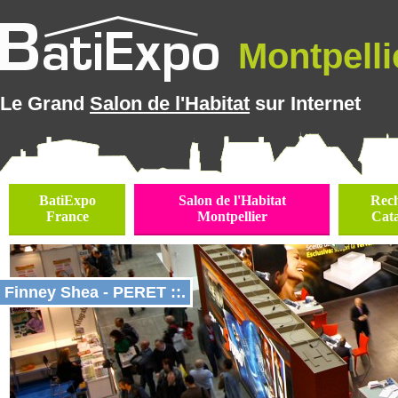
Montpellie
Le Grand
Salon de l'Habitat
sur Internet
BatiExpo
Salon de l'Habitat
Rec
France
Montpellier
Cat
Finney Shea - PERET ::.