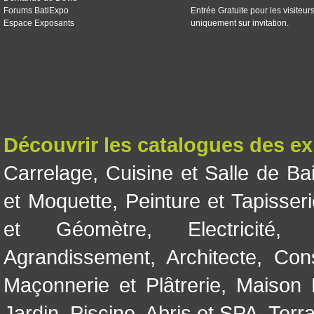
Forums BatiExpo
Entrée Gratuite pour les visiteur
Espace Exposants
uniquement sur invitation.
Découvrir les catalogues des e
Carrelage
,
Cuisine et Salle de Ba
et Moquette
,
Peinture et Tapisser
et Géomètre
,
Electricité
Agrandissement
,
Architecte
,
Con
Maçonnerie et Plâtrerie
,
Maison 
Jardin
,
Piscine, Abris et SPA
,
Terr