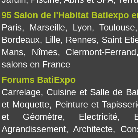
95 Salon de l'Habitat Batiexpo 
Paris
,
Marseille
,
Lyon
,
Toulouse
Bordeaux
,
Lille
,
Rennes
,
Saint Eti
Mans
,
Nîmes
,
Clermont-Ferrand
salons en France
Forums BatiExpo
Carrelage
,
Cuisine et Salle de Ba
et Moquette
,
Peinture et Tapisser
et Géomètre
,
Electricité
,
Agrandissement
,
Architecte
,
Con