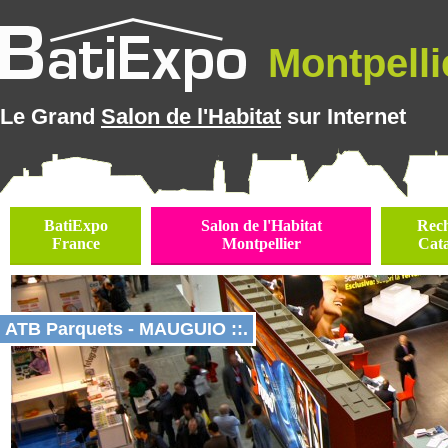
Montpellie
Le Grand
Salon de l'Habitat
sur Internet
BatiExpo
Salon de l'Habitat
Rec
France
Montpellier
Cat
ATB Parquets - MAUGUIO ::.