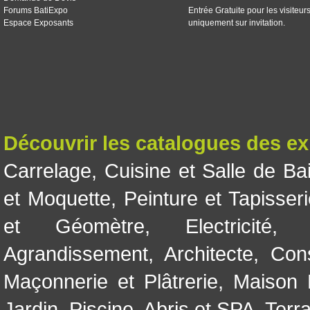
Forums BatiExpo
Entrée Gratuite pour les visiteur
Espace Exposants
uniquement sur invitation.
Découvrir les catalogues des e
Carrelage
,
Cuisine et Salle de Ba
et Moquette
,
Peinture et Tapisser
et Géomètre
,
Electricité
Agrandissement
,
Architecte
,
Con
Maçonnerie et Plâtrerie
,
Maison 
Jardin
,
Piscine, Abris et SPA
,
Terr