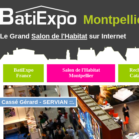
Montpellie
Le Grand
Salon de l'Habitat
sur Internet
BatiExpo
Salon de l'Habitat
Rec
France
Montpellier
Cat
Cassé Gérard - SERVIAN ::.