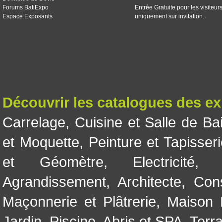
Forums BatiExpo
Entrée Gratuite pour les visiteur
Espace Exposants
uniquement sur invitation.
Découvrir les catalogues des e
Carrelage
,
Cuisine et Salle de Ba
et Moquette
,
Peinture et Tapisser
et Géomètre
,
Electricité
Agrandissement
,
Architecte
,
Con
Maçonnerie et Plâtrerie
,
Maison 
Jardin
,
Piscine, Abris et SPA
,
Terr