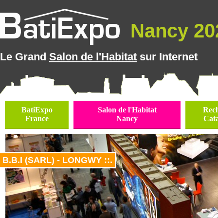
Nancy 202
Le Grand
Salon de l'Habitat
sur Internet
BatiExpo
Salon de l'Habitat
Rec
France
Nancy
Cat
B.B.I (SARL) - LONGWY ::.