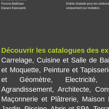
Forums BatiExpo
Entrée Gratuite pour les visiteur
Espace Exposants
uniquement sur invitation.
Découvrir les catalogues des e
Carrelage
,
Cuisine et Salle de Ba
et Moquette
,
Peinture et Tapisser
et Géomètre
,
Electricité
Agrandissement
,
Architecte
,
Con
Maçonnerie et Plâtrerie
,
Maison 
Jardin
,
Piscine, Abris et SPA
,
Terr