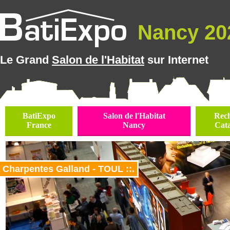
Nancy 202
Le Grand
Salon de l'Habitat
sur Internet
BatiExpo
Salon de l'Habitat
Rec
France
Nancy
Cat
Charpentes Galland - TOUL ::.