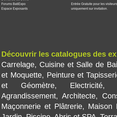
Forums BatiExpo
Entrée Gratuite pour les visiteur
Espace Exposants
uniquement sur invitation.
Découvrir les catalogues des e
Carrelage
,
Cuisine et Salle de Ba
et Moquette
,
Peinture et Tapisser
et Géomètre
,
Electricité
Agrandissement
,
Architecte
,
Con
Maçonnerie et Plâtrerie
,
Maison 
Jardin
,
Piscine, Abris et SPA
,
Terr