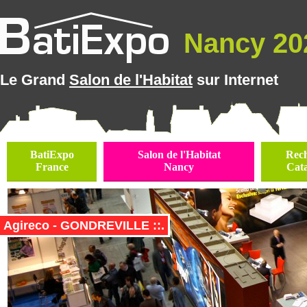
Nancy 202
Le Grand
Salon de l'Habitat
sur Internet
BatiExpo
Salon de l'Habitat
Rec
France
Nancy
Cat
Agireco - GONDREVILLE ::.