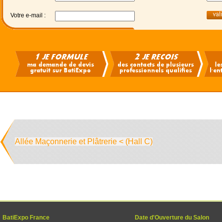
Votre e-mail :
Allée Maçonnerie et Plâtrerie < (Hall C)
BatiExpo France
Date d'Ouverture du Salon