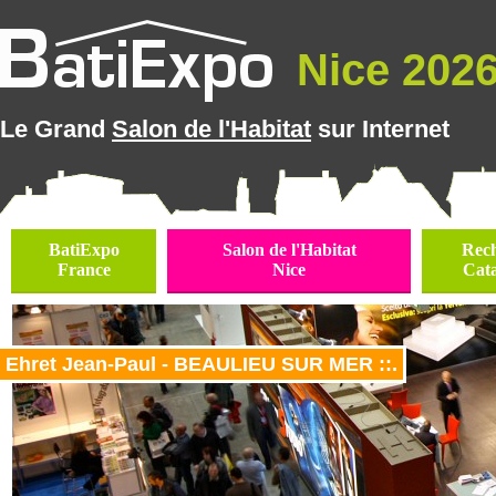
Nice 2026 
Le Grand
Salon de l'Habitat
sur Internet
BatiExpo
Salon de l'Habitat
Rec
France
Nice
Cat
Ehret Jean-Paul - BEAULIEU SUR MER ::.