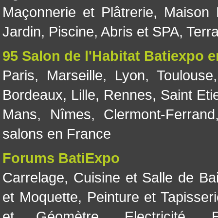
Maçonnerie et Plâtrerie
,
Maison 
Jardin
,
Piscine, Abris et SPA
,
Terr
95 Salon de l'Habitat Batiexpo 
Paris
,
Marseille
,
Lyon
,
Toulouse
Bordeaux
,
Lille
,
Rennes
,
Saint Eti
Mans
,
Nîmes
,
Clermont-Ferrand
salons en France
Forums BatiExpo
Carrelage
,
Cuisine et Salle de Ba
et Moquette
,
Peinture et Tapisser
et Géomètre
,
Electricité
,