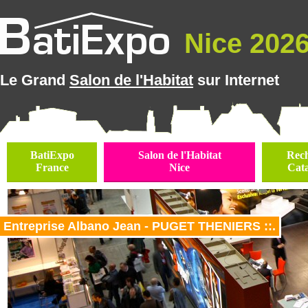
Nice 2026 
Le Grand
Salon de l'Habitat
sur Internet
BatiExpo
Salon de l'Habitat
Rec
France
Nice
Cat
Entreprise Albano Jean - PUGET THENIERS ::.