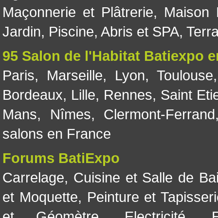
Maçonnerie et Plâtrerie
,
Maison 
Jardin
,
Piscine, Abris et SPA
,
Terr
95 Salon de l'Habitat Batiexpo 
Paris
,
Marseille
,
Lyon
,
Toulouse
Bordeaux
,
Lille
,
Rennes
,
Saint Eti
Mans
,
Nîmes
,
Clermont-Ferrand
salons en France
Forums BatiExpo
Carrelage
,
Cuisine et Salle de Ba
et Moquette
,
Peinture et Tapisser
et Géomètre
,
Electricité
,