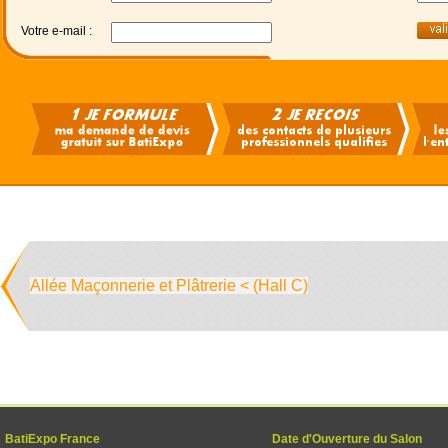
Votre e-mail :
Allée Maçonnerie et Plâtrerie < (Hall C)
BatiExpo France
Date d'Ouverture du Salon