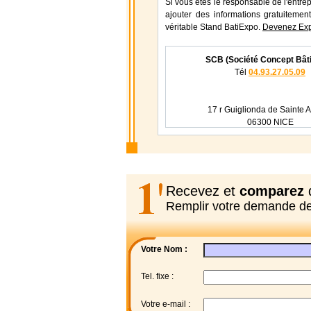
Si vous étes le responsable de l'entr
ajouter des informations gratuitement
véritable Stand BatiExpo.
Devenez Exp
SCB (Société Concept Bât
Tél
04.93.27.05.09
17 r Guiglionda de Sainte 
06300 NICE
Recevez et
comparez
d
Remplir votre demande d
Votre Nom :
Tel. fixe :
Votre e-mail :