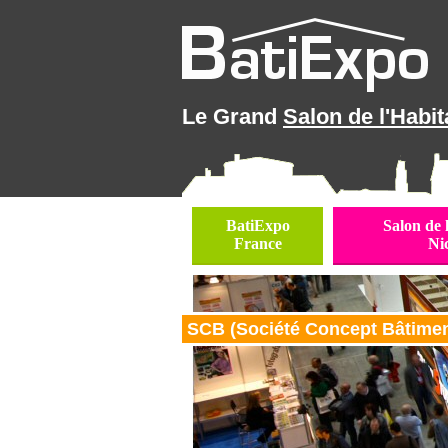
Le Grand
Salon de l'Habit
BatiExpo
Salon de 
France
Ni
SCB (Société Concept Bâtiment