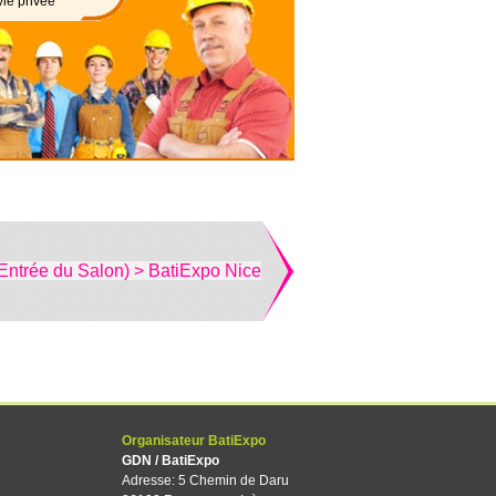
vie privée
Entrée du Salon) > BatiExpo Nice
Organisateur BatiExpo
GDN / BatiExpo
Adresse: 5 Chemin de Daru