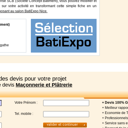
eprise SCB (Société Concept Bâtiment), vous pouvez modifier et
 sur votre activité en transformant cette simple fiche en un
osant au salon BatiExpo Nice.
iment)
Agathe
es devis pour votre projet
e devis
Maçonnerie et Plâtrerie
Votre Prénom :
+ Devis 100% Gr
+ Meilleur rappor
+ Economie de 
Tel. mobile :
+ Professionnels 
+ Service sans