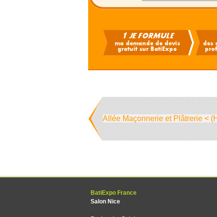
Allée Maçonnerie et Plâtrerie < (
BatiExpo France
Salon Nice