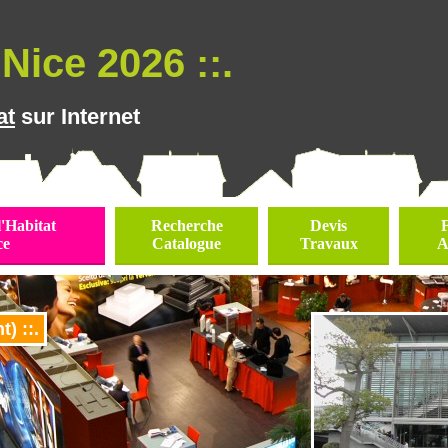
Nice 2026 ::.
at
sur Internet
l'Habitat
Recherche
Devis
ce
Catalogue
Travaux
A
) ::.