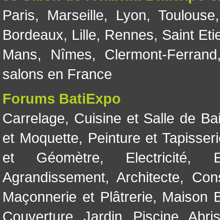
Paris
,
Marseille
,
Lyon
,
Toulouse
Bordeaux
,
Lille
,
Rennes
,
Saint Eti
Mans
,
Nîmes
,
Clermont-Ferrand
salons en France
Forums BatiExpo
Carrelage
,
Cuisine et Salle de Ba
et Moquette
,
Peinture et Tapisser
et Géomètre
,
Electricité
,
Agrandissement
,
Architecte
,
Con
Maçonnerie et Plâtrerie
,
Maison B
Couverture
,
Jardin
,
Piscine, Abri