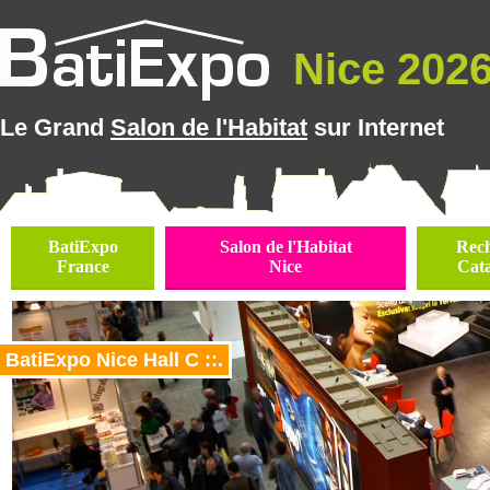
Nice 2026 
Le Grand
Salon de l'Habitat
sur Internet
BatiExpo
Salon de l'Habitat
Rec
France
Nice
Cat
BatiExpo Nice Hall C ::.