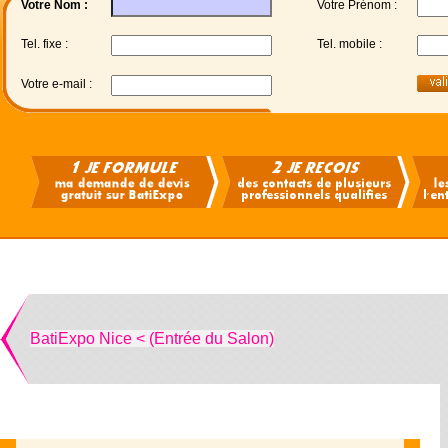
Votre Nom :
Votre Prénom :
Tel. fixe :
Tel. mobile :
Votre e-mail :
BatiExpo Nice < (Entrée du Salon)