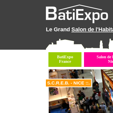
Le Grand
Salon de l'Habit
BatiExpo
Salon de 
France
Ni
S.C.R.E.B. - NICE ::.