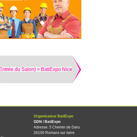
Entrée du Salon) > BatiExpo Nice
Organisateur BatiExpo
GDN / BatiExpo
Adresse: 5 Chemin de Daru
26100 Romans sur Isère