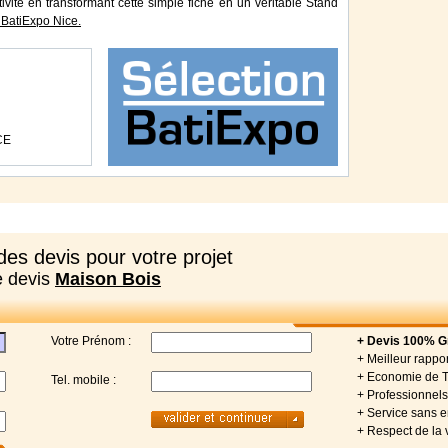
tivité en transformant cette simple fiche en un véritable Stand
BatiExpo Nice.
CE
es devis pour votre projet
e devis
Maison Bois
Votre Prénom :
+ Devis 100% Gr
+ Meilleur rappor
+ Economie de 
Tel. mobile :
+ Professionnels 
+ Service sans
+ Respect de la 