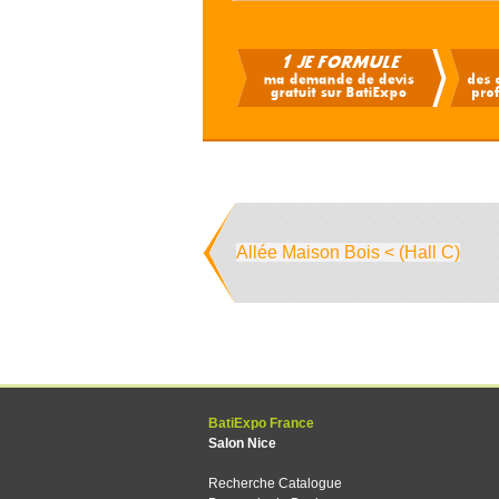
Allée Maison Bois < (Hall C)
BatiExpo France
Salon Nice
Recherche Catalogue