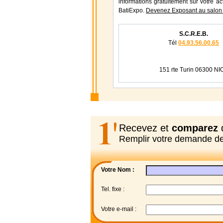
informations gratuitement sur votre ac
BatiExpo.
Devenez Exposant au salon 
S.C.R.E.B.
Tél
04.93.56.00.65
151 rte Turin 06300 NI
Recevez et
comparez
d
Remplir votre demande d
Votre Nom :
Tel. fixe :
Votre e-mail :