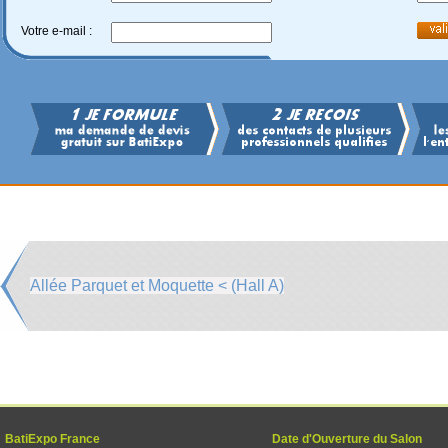
Votre e-mail :
Allée Parquet et Moquette < (Hall A)
BatiExpo France
Date d'Ouverture du Salon