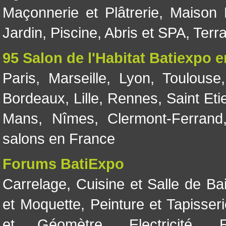
Maçonnerie et Plâtrerie
,
Maison 
Jardin
,
Piscine, Abris et SPA
,
Terr
95 Salon de l'Habitat Batiexpo 
Paris
,
Marseille
,
Lyon
,
Toulouse
Bordeaux
,
Lille
,
Rennes
,
Saint Eti
Mans
,
Nîmes
,
Clermont-Ferrand
salons en France
Forums BatiExpo
Carrelage
,
Cuisine et Salle de Ba
et Moquette
,
Peinture et Tapisser
et Géomètre
,
Electricité
,