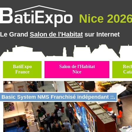
Nice 2026 
Le Grand
Salon de l'Habitat
sur Internet
BatiExpo
Salon de l'Habitat
Rec
France
Nice
Cat
Basic System NMS Franchisé indépendant ::.