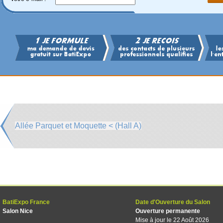
Allée Parquet et Moquette < (Hall A)
BatiExpo France
Date d'Ouverture du Salon
Salon Nice
Ouverture permanente
Mise à jour le 22 Août 2026