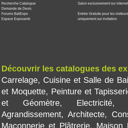
Recherche Catalogue
Salon exclusivement sur interne
Demande de Devis
Forums BatiExpo
Entrée Gratuite pour les visiteur
Espace Exposants
uniquement sur invitation.
Découvrir les catalogues des e
Carrelage
,
Cuisine et Salle de Ba
et Moquette
,
Peinture et Tapisser
et Géomètre
,
Electricité
Agrandissement
,
Architecte
,
Con
Maçonnerie et Plâtrerie
,
Maison 