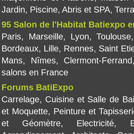
Jardin
,
Piscine, Abris et SPA
,
Terr
95 Salon de l'Habitat Batiexpo 
Paris
,
Marseille
,
Lyon
,
Toulouse
Bordeaux
,
Lille
,
Rennes
,
Saint Eti
Mans
,
Nîmes
,
Clermont-Ferrand
salons en France
Forums BatiExpo
Carrelage
,
Cuisine et Salle de Ba
et Moquette
,
Peinture et Tapisser
et Géomètre
,
Electricité
,