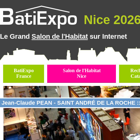
Nice 2026 
Le Grand
Salon de l'Habitat
sur Internet
BatiExpo
Salon de l'Habitat
Rec
France
Nice
Cat
Jean-Claude PEAN - SAINT ANDRÉ DE LA ROCHE ::