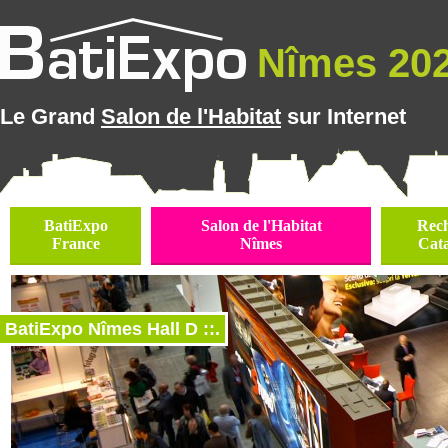
Nîmes 2025
Le Grand
Salon de l'Habitat
sur Internet
BatiExpo
Salon de l'Habitat
Rec
France
Nîmes
Cat
BatiExpo Nîmes Hall D ::.