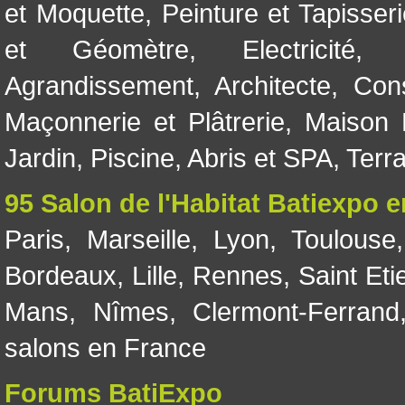
et Moquette
,
Peinture et Tapisser
et Géomètre
,
Electricité
Agrandissement
,
Architecte
,
Con
Maçonnerie et Plâtrerie
,
Maison 
Jardin
,
Piscine, Abris et SPA
,
Terr
95 Salon de l'Habitat Batiexpo 
Paris
,
Marseille
,
Lyon
,
Toulouse
Bordeaux
,
Lille
,
Rennes
,
Saint Eti
Mans
,
Nîmes
,
Clermont-Ferrand
salons en France
Forums BatiExpo