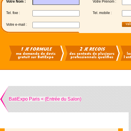
Votre Nom :
Votre Prénom :
Tel. fixe :
Tel. mobile :
Votre e-mail :
BatiExpo Paris < (Entrée du Salon)