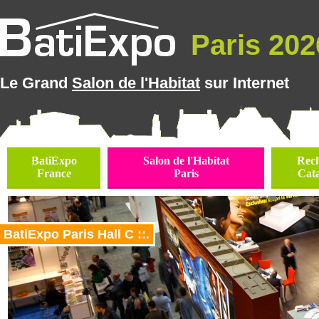
Paris 2026
Le Grand
Salon de l'Habitat
sur Internet
BatiExpo
Salon de l'Habitat
Rec
France
Paris
Cat
BatiExpo Paris Hall C ::.