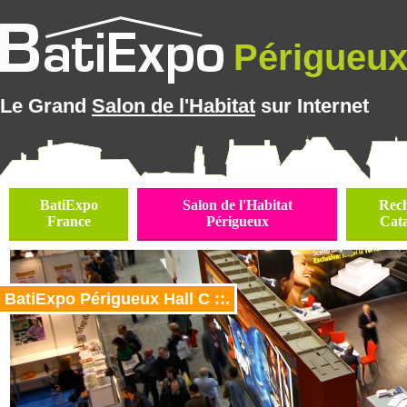
Périgueux 
Le Grand
Salon de l'Habitat
sur Internet
BatiExpo
Salon de l'Habitat
Rec
France
Périgueux
Cat
BatiExpo Périgueux Hall C ::.