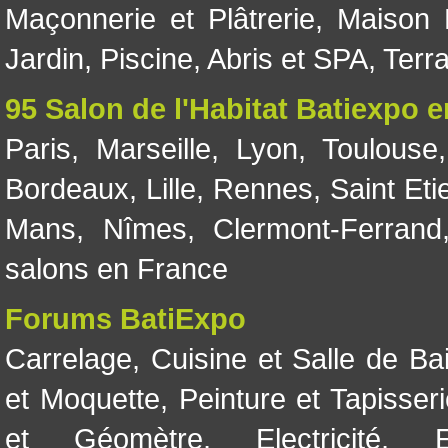
Maçonnerie et Plâtrerie
,
Maison 
Jardin
,
Piscine, Abris et SPA
,
Terr
95 Salon de l'Habitat Batiexpo 
Paris
,
Marseille
,
Lyon
,
Toulouse
Bordeaux
,
Lille
,
Rennes
,
Saint Eti
Mans
,
Nîmes
,
Clermont-Ferrand
salons en France
Forums BatiExpo
Carrelage
,
Cuisine et Salle de Ba
et Moquette
,
Peinture et Tapisser
et Géomètre
,
Electricité
,