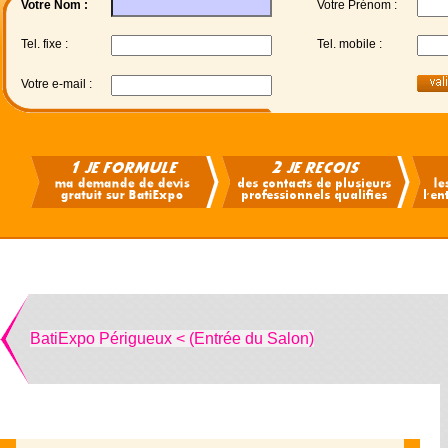
Votre Nom :
Votre Prénom :
Tel. fixe :
Tel. mobile :
Votre e-mail :
BatiExpo Périgueux < (Entrée du Salon)