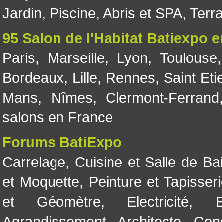
Jardin
,
Piscine, Abris et SPA
,
Terr
95 Salon de l'Habitat Batiexpo 
Paris
,
Marseille
,
Lyon
,
Toulouse
Bordeaux
,
Lille
,
Rennes
,
Saint Eti
Mans
,
Nîmes
,
Clermont-Ferrand
salons en France
Forums BatiExpo
Carrelage
,
Cuisine et Salle de Ba
et Moquette
,
Peinture et Tapisser
et Géomètre
,
Electricité
,
Agrandissement
,
Architecte
,
Con