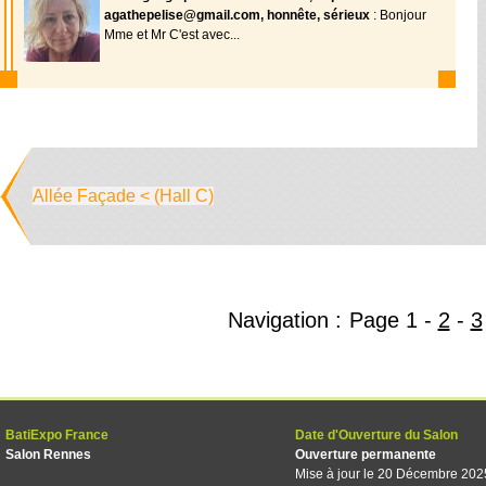
agathepelise@gmail.com, honnête, sérieux
: Bonjour
Mme et Mr C'est avec...
Allée Façade < (Hall C)
Navigation :
Page
1
-
2
-
3
BatiExpo France
Date d'Ouverture du Salon
Salon Rennes
Ouverture permanente
Mise à jour le 20 Décembre 202