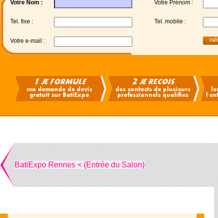
Votre Nom :
Votre Prénom :
Tel. fixe :
Tel. mobile :
Votre e-mail :
BatiExpo Rennes < (Entrée du Salon)