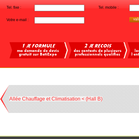
Tel. fixe :
Tel. mobile :
Votre e-mail :
Allée Chauffage et Climatisation < (Hall B)