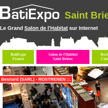
Saint Brie
Le Grand
Salon de l'Habitat
sur Internet
BatiExpo
Salon de l'Habitat
Rec
France
Saint Brieuc
Cat
Besnard (SARL) - ROSTRENEN ::.