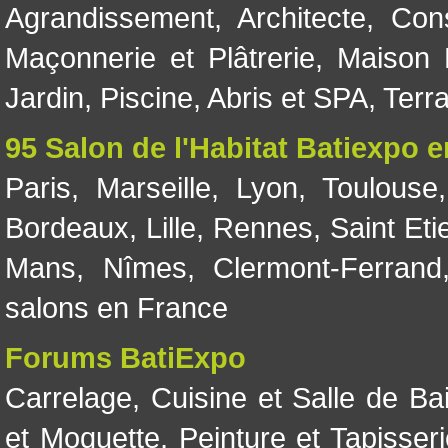
Agrandissement
,
Architecte
,
Con
Maçonnerie et Plâtrerie
,
Maison 
Jardin
,
Piscine, Abris et SPA
,
Terr
95 Salon de l'Habitat Batiexpo 
Paris
,
Marseille
,
Lyon
,
Toulouse
Bordeaux
,
Lille
,
Rennes
,
Saint Eti
Mans
,
Nîmes
,
Clermont-Ferrand
salons en France
Forums BatiExpo
Carrelage
,
Cuisine et Salle de Ba
et Moquette
,
Peinture et Tapisser