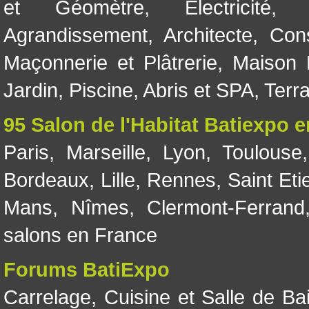
et Géomètre
,
Electricité
Agrandissement
,
Architecte
,
Con
Maçonnerie et Plâtrerie
,
Maison 
Jardin
,
Piscine, Abris et SPA
,
Terr
95 Salon de l'Habitat Batiexpo 
Paris
,
Marseille
,
Lyon
,
Toulouse
Bordeaux
,
Lille
,
Rennes
,
Saint Eti
Mans
,
Nîmes
,
Clermont-Ferrand
salons en France
Forums BatiExpo
Carrelage
,
Cuisine et Salle de Ba