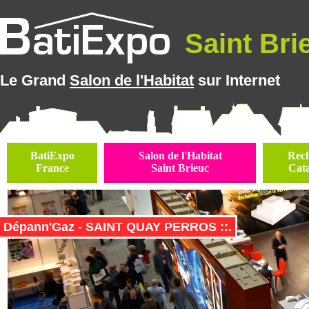
Saint Brie
Le Grand
Salon de l'Habitat
sur Internet
BatiExpo
Salon de l'Habitat
Rec
France
Saint Brieuc
Cat
Dépann'Gaz - SAINT QUAY PERROS ::.