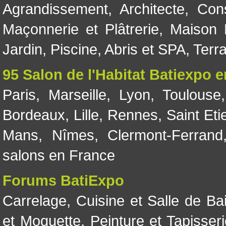
Agrandissement
,
Architecte
,
Con
Maçonnerie et Plâtrerie
,
Maison 
Jardin
,
Piscine, Abris et SPA
,
Terr
95 Salon de l'Habitat Batiexpo 
Paris
,
Marseille
,
Lyon
,
Toulouse
Bordeaux
,
Lille
,
Rennes
,
Saint Eti
Mans
,
Nîmes
,
Clermont-Ferrand
salons en France
Forums BatiExpo
Carrelage
,
Cuisine et Salle de Ba
et Moquette
,
Peinture et Tapisser