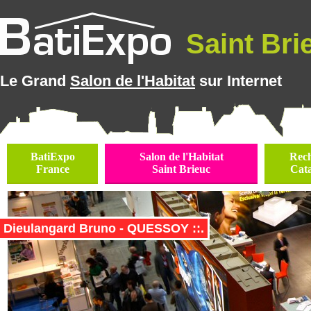
Saint Brie
Le Grand
Salon de l'Habitat
sur Internet
BatiExpo
Salon de l'Habitat
Rec
France
Saint Brieuc
Cat
Dieulangard Bruno - QUESSOY ::.