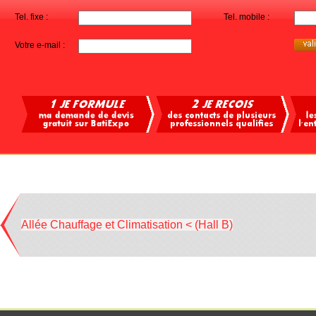
Tel. fixe :
Tel. mobile :
Votre e-mail :
Allée Chauffage et Climatisation < (Hall B)