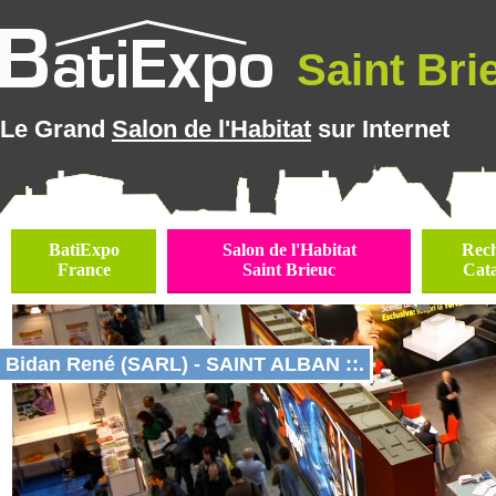
Saint Brie
Le Grand
Salon de l'Habitat
sur Internet
BatiExpo
Salon de l'Habitat
Rec
France
Saint Brieuc
Cat
Bidan René (SARL) - SAINT ALBAN ::.