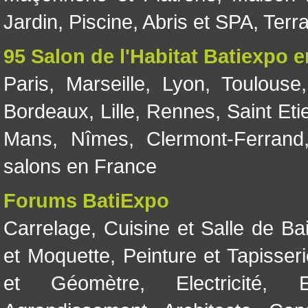
Jardin
,
Piscine, Abris et SPA
,
Terr
95 Salon de l'Habitat Batiexpo 
Paris
,
Marseille
,
Lyon
,
Toulouse
Bordeaux
,
Lille
,
Rennes
,
Saint Eti
Mans
,
Nîmes
,
Clermont-Ferrand
salons en France
Forums BatiExpo
Carrelage
,
Cuisine et Salle de Ba
et Moquette
,
Peinture et Tapisser
et Géomètre
,
Electricité
,