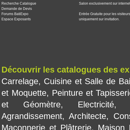
Recherche Catalogue
Salon exclusivement sur interne
Demande de Devis
Forums BatiExpo
Entrée Gratuite pour les visiteur
Espace Exposants
uniquement sur invitation.
Découvrir les catalogues des e
Carrelage
,
Cuisine et Salle de Ba
et Moquette
,
Peinture et Tapisser
et Géomètre
,
Electricité
Agrandissement
,
Architecte
,
Con
Maçonnerie et Plâtrerie
,
Maison 