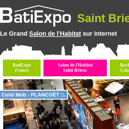
Saint Brie
Le Grand
Salon de l'Habitat
sur Internet
BatiExpo
Salon de l'Habitat
Rec
France
Saint Brieuc
Cat
Cuisi Mob - PLANCOËT ::.