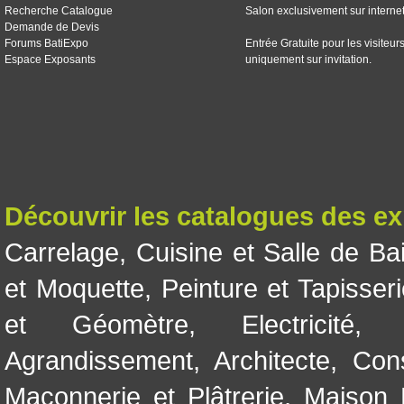
Recherche Catalogue
Salon exclusivement sur interne
Demande de Devis
Forums BatiExpo
Entrée Gratuite pour les visiteur
Espace Exposants
uniquement sur invitation.
Découvrir les catalogues des e
Carrelage
,
Cuisine et Salle de Ba
et Moquette
,
Peinture et Tapisser
et Géomètre
,
Electricité
Agrandissement
,
Architecte
,
Con
Maçonnerie et Plâtrerie
,
Maison 