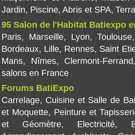
Jardin
,
Piscine, Abris et SPA
,
Terr
95 Salon de l'Habitat Batiexpo 
Paris
,
Marseille
,
Lyon
,
Toulouse
Bordeaux
,
Lille
,
Rennes
,
Saint Eti
Mans
,
Nîmes
,
Clermont-Ferrand
salons en France
Forums BatiExpo
Carrelage
,
Cuisine et Salle de Ba
et Moquette
,
Peinture et Tapisser
et Géomètre
,
Electricité
,