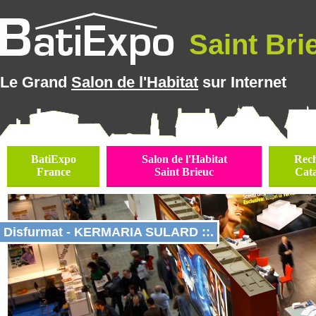
Saint Brie
Le Grand
Salon de l'Habitat
sur Internet
BatiExpo
Salon de l'Habitat
Rec
France
Saint Brieuc
Cat
Disfurmat - KERMARIA SULARD ::.