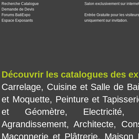
Recherche Catalogue
Salon exclusivement sur interne
Demande de Devis
Forums BatiExpo
Entrée Gratuite pour les visiteur
Espace Exposants
uniquement sur invitation.
Découvrir les catalogues des e
Carrelage
,
Cuisine et Salle de Ba
et Moquette
,
Peinture et Tapisser
et Géomètre
,
Electricité
Agrandissement
,
Architecte
,
Con
Maçonnerie et Plâtrerie
,
Maison 