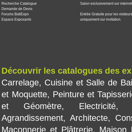
Recherche Catalogue
Salon exclusivement sur interne
Demande de Devis
Forums BatiExpo
Entrée Gratuite pour les visiteur
Espace Exposants
uniquement sur invitation.
Découvrir les catalogues des e
Carrelage
,
Cuisine et Salle de Ba
et Moquette
,
Peinture et Tapisser
et Géomètre
,
Electricité
Agrandissement
,
Architecte
,
Con
Maçonnerie et Plâtrerie
,
Maison 