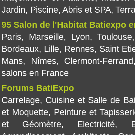
Jardin
,
Piscine, Abris et SPA
,
Terr
95 Salon de l'Habitat Batiexpo 
Paris
,
Marseille
,
Lyon
,
Toulouse
Bordeaux
,
Lille
,
Rennes
,
Saint Eti
Mans
,
Nîmes
,
Clermont-Ferrand
salons en France
Forums BatiExpo
Carrelage
,
Cuisine et Salle de Ba
et Moquette
,
Peinture et Tapisser
et Géomètre
,
Electricité
,