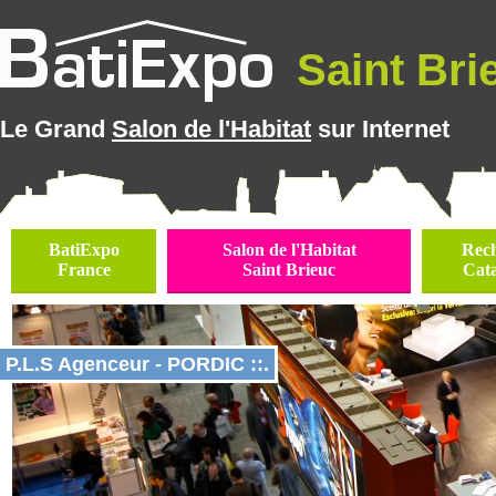
Saint Brie
Le Grand
Salon de l'Habitat
sur Internet
BatiExpo
Salon de l'Habitat
Rec
France
Saint Brieuc
Cat
P.L.S Agenceur - PORDIC ::.