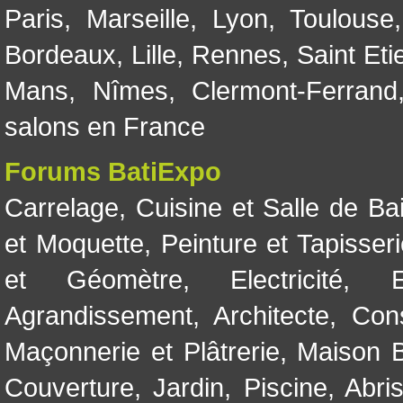
Paris
,
Marseille
,
Lyon
,
Toulouse
Bordeaux
,
Lille
,
Rennes
,
Saint Eti
Mans
,
Nîmes
,
Clermont-Ferrand
salons en France
Forums BatiExpo
Carrelage
,
Cuisine et Salle de Ba
et Moquette
,
Peinture et Tapisser
et Géomètre
,
Electricité
,
Agrandissement
,
Architecte
,
Con
Maçonnerie et Plâtrerie
,
Maison B
Couverture
,
Jardin
,
Piscine, Abri