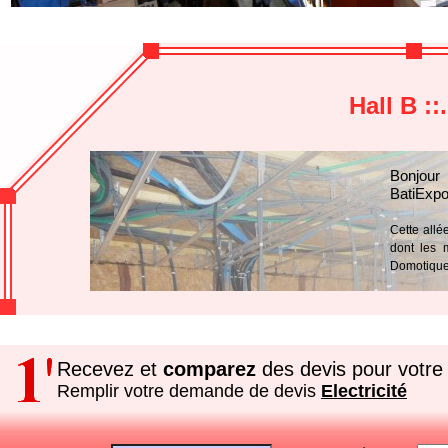
Hall B ::
Bonjour
BatiExpo
Cette allé
dont les m
Domotique
Recevez et
comparez
des devis pour votre 
Remplir votre demande de devis
Electricité