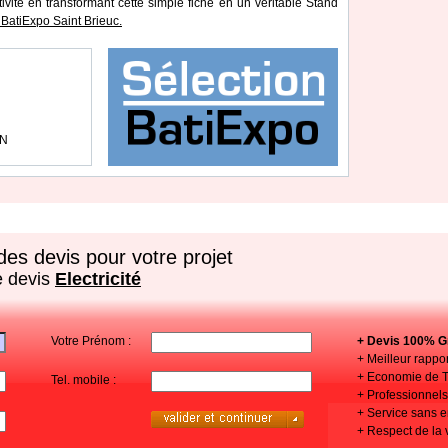
tivité en transformant cette simple fiche en un véritable Stand
BatiExpo Saint Brieuc.
AN
es devis pour votre projet
e devis
Electricité
Votre Prénom :
+ Devis 100% Gr
+ Meilleur rappor
+ Economie de 
Tel. mobile :
+ Professionnels 
+ Service sans
+ Respect de la 