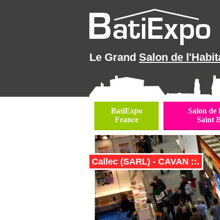
Le Grand
Salon de l'Habit
BatiExpo
Salon de 
France
Saint 
Callec (SARL) - CAVAN ::.