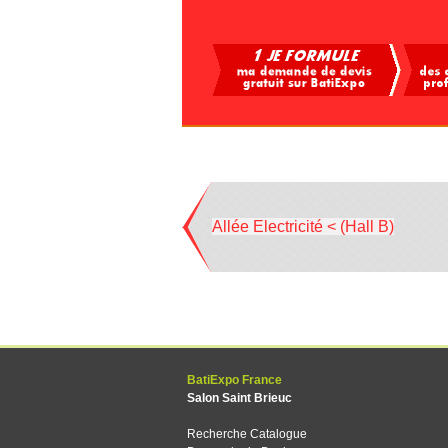
Allée Electricité < (Hall B)
BatiExpo France
Salon Saint Brieuc
Recherche Catalogue