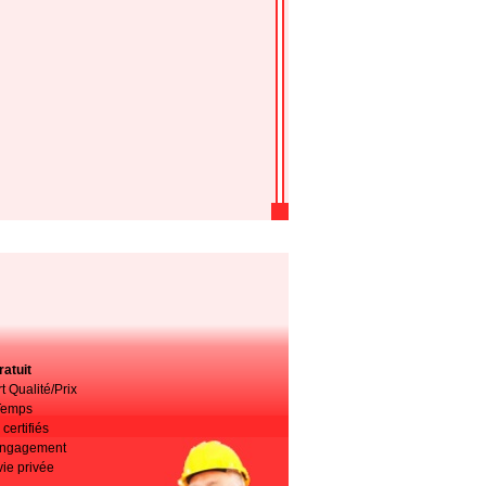
atuit
t Qualité/Prix
Temps
certifiés
 engagement
vie privée