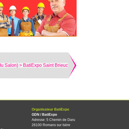
du Salon) > BatiExpo Saint Brieuc
Organisateur BatiExpo
GDN / BatiExpo
Adresse: 5 Chemin de Daru
26100 Romans sur Isère