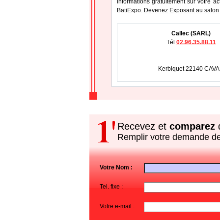
informations gratuitement sur votre ac
BatiExpo.
Devenez Exposant au salon 
Callec (SARL)
Tél
02.96.35.88.11
Kerbiquet 22140 CAV
Recevez et
comparez
d
Remplir votre demande d
Votre Nom :
Tel. fixe :
Votre e-mail :