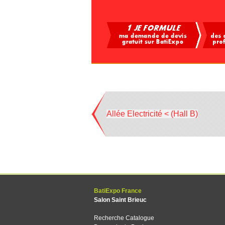
Allée Electricité < (Hall B)
BatiExpo France
Salon Saint Brieuc
Recherche Catalogue