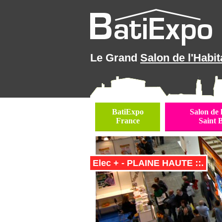
Le Grand
Salon de l'Habit
BatiExpo
Salon de 
France
Saint 
Elec + - PLAINE HAUTE ::.