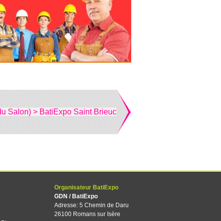
du Salon) > BatiExpo Saint Brieuc
Organisateur BatiExpo
GDN / BatiExpo
Adresse: 5 Chemin de Daru
26100 Romans sur Isère