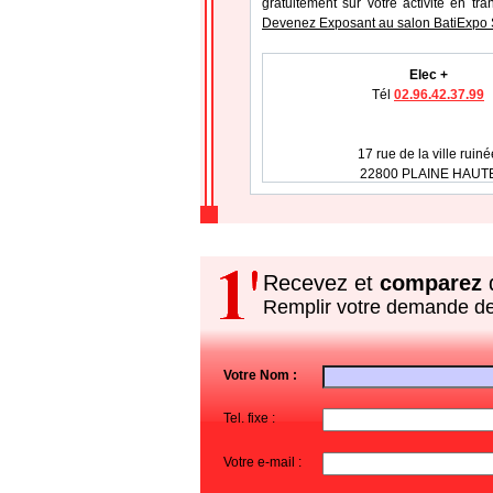
gratuitement sur votre activité en tr
Devenez Exposant au salon BatiExpo S
Elec +
Tél
02.96.42.37.99
17 rue de la ville ruiné
22800 PLAINE HAUT
Recevez et
comparez
d
Remplir votre demande d
Votre Nom :
Tel. fixe :
Votre e-mail :