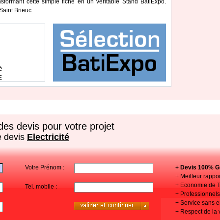
ansformant cette simple fiche en un véritable Stand BatiExpo.
aint Brieuc.
é
E
es devis pour votre projet
e devis
Electricité
Votre Prénom :
+ Devis 100% Gr
+ Meilleur rappor
+ Economie de 
Tel. mobile :
+ Professionnels 
+ Service sans
+ Respect de la 