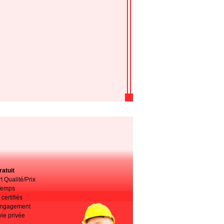
atuit
t Qualité/Prix
Temps
certifiés
 engagement
vie privée