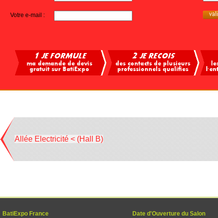
Votre e-mail :
Allée Electricité < (Hall B)
BatiExpo France
Date d'Ouverture du Salon