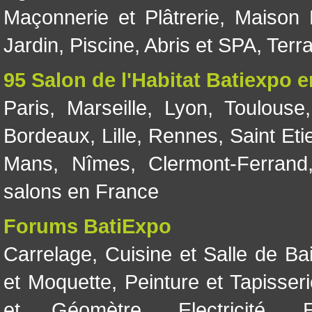
Maçonnerie et Plâtrerie
,
Maison 
Jardin
,
Piscine, Abris et SPA
,
Terr
95 Salon de l'Habitat Batiexpo 
Paris
,
Marseille
,
Lyon
,
Toulouse
Bordeaux
,
Lille
,
Rennes
,
Saint Eti
Mans
,
Nîmes
,
Clermont-Ferrand
salons en France
Forums BatiExpo
Carrelage
,
Cuisine et Salle de Ba
et Moquette
,
Peinture et Tapisser
et Géomètre
,
Electricité
,