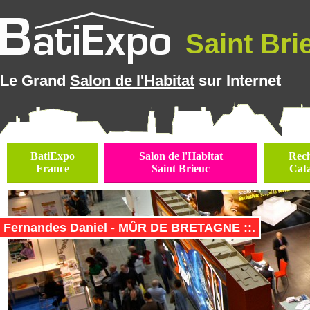
Saint Brie
Le Grand
Salon de l'Habitat
sur Internet
BatiExpo
Salon de l'Habitat
Rec
France
Saint Brieuc
Cat
Fernandes Daniel - MÛR DE BRETAGNE ::.