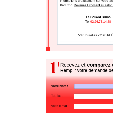
informations gratuitement sur votre ac
BatiExpo.
Devenez Exposant au salon 
Le Gouard Bruno
Tél
02.96.73.14.48
53 r Tourelles 22190 PL
Recevez et
comparez
d
Remplir votre demande d
Votre Nom :
Tel. fixe :
Votre e-mail :