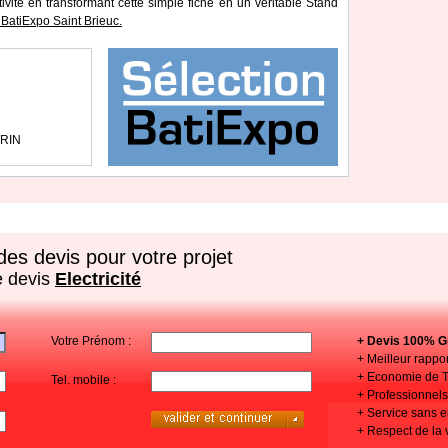
tivité en transformant cette simple fiche en un véritable Stand
BatiExpo Saint Brieuc.
ÉRIN
es devis pour votre projet
e devis
Electricité
Votre Prénom :
+ Devis 100% Gr
+ Meilleur rappor
+ Economie de 
Tel. mobile :
+ Professionnels 
+ Service sans
+ Respect de la 