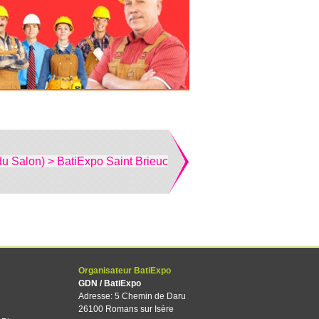
du Salon) > BatiExpo Saint Brieuc
Organisateur BatiExpo
GDN / BatiExpo
Adresse: 5 Chemin de Daru
26100 Romans sur Isère