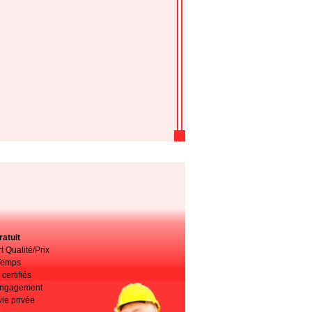
atuit
t Qualité/Prix
Temps
certifiés
 engagement
vie privée