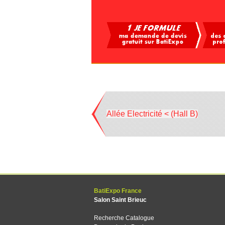
Allée Electricité < (Hall B)
BatiExpo France
Salon Saint Brieuc
Recherche Catalogue