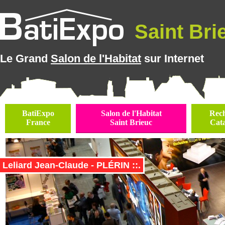
Saint Brie
Le Grand
Salon de l'Habitat
sur Internet
BatiExpo
Salon de l'Habitat
Rec
France
Saint Brieuc
Cat
Leliard Jean-Claude - PLÉRIN ::.