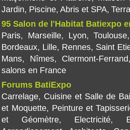
Jardin
,
Piscine, Abris et SPA
,
Terr
95 Salon de l'Habitat Batiexpo 
Paris
,
Marseille
,
Lyon
,
Toulouse
Bordeaux
,
Lille
,
Rennes
,
Saint Eti
Mans
,
Nîmes
,
Clermont-Ferrand
salons en France
Forums BatiExpo
Carrelage
,
Cuisine et Salle de Ba
et Moquette
,
Peinture et Tapisser
et Géomètre
,
Electricité
,