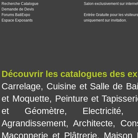
Recherche Catalogue
Salon exclusivement sur interne
Demande de Devis
Forums BatiExpo
Entrée Gratuite pour les visiteur
Espace Exposants
uniquement sur invitation.
Découvrir les catalogues des e
Carrelage
,
Cuisine et Salle de Ba
et Moquette
,
Peinture et Tapisser
et Géomètre
,
Electricité
Agrandissement
,
Architecte
,
Con
Maçonnerie et Plâtrerie
,
Maison 