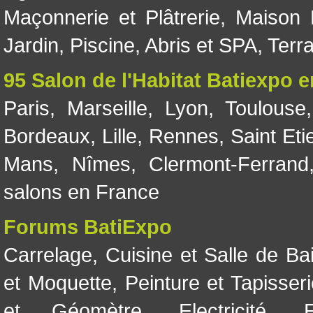
Maçonnerie et Plâtrerie
,
Maison 
Jardin
,
Piscine, Abris et SPA
,
Terr
95 Salon de l'Habitat Batiexpo 
Paris
,
Marseille
,
Lyon
,
Toulouse
Bordeaux
,
Lille
,
Rennes
,
Saint Eti
Mans
,
Nîmes
,
Clermont-Ferrand
salons en France
Forums BatiExpo
Carrelage
,
Cuisine et Salle de Ba
et Moquette
,
Peinture et Tapisser
et Géomètre
,
Electricité
,