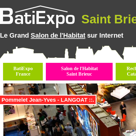
Saint Brie
Le Grand
Salon de l'Habitat
sur Internet
BatiExpo
Salon de l'Habitat
Rec
France
Saint Brieuc
Cat
Pommelet Jean-Yves - LANGOAT ::.