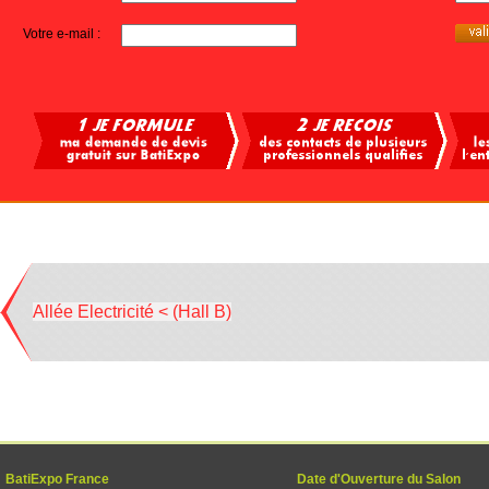
Votre e-mail :
Allée Electricité < (Hall B)
BatiExpo France
Date d'Ouverture du Salon