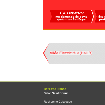
Allée Electricité < (Hall B)
BatiExpo France
Salon Saint Brieuc
Recherche Catalogue