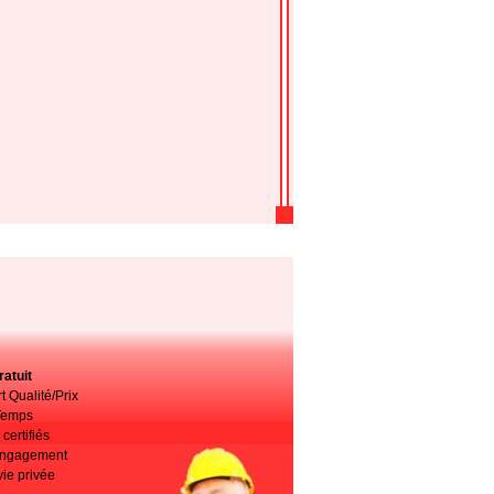
atuit
t Qualité/Prix
Temps
certifiés
 engagement
vie privée