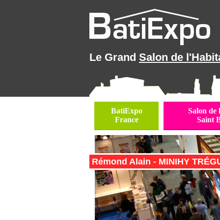
Le Grand
Salon de l'Habit
BatiExpo
Salon de 
France
Saint 
Rémond Alain - MINIHY TRÉGU