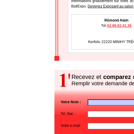
informations gratuitement sur votre ac
BatiExpo.
Devenez Exposant au salon 
Rémond Alain
Tél
02.96.92.41.36
Kerfolic 22220 MINIHY TR
Recevez et
comparez
d
Remplir votre demande d
Votre Nom :
Tel. fixe :
Votre e-mail :