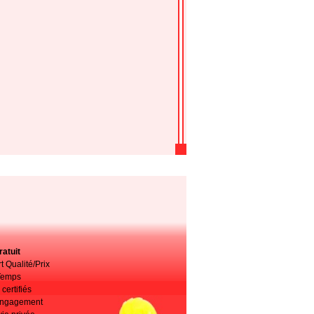
atuit
t Qualité/Prix
Temps
certifiés
 engagement