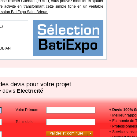
eprise Rocher Guénaël (EURL), vous pouvez modifier et ajouter
re activité en transformant cette simple fiche en un véritable
salon BatiExpo Saint Brieuc.
L)
EUBIAN
es devis pour votre projet
e devis
Electricité
Votre Prénom :
+ Devis 100% Gr
+ Meilleur rappor
+ Economie de 
Tel. mobile :
+ Professionnels 
+ Service sans