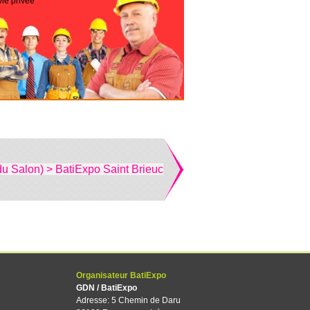
vie privée
du Salon) > BatiExpo Saint Brieuc
Organisateur BatiExpo
GDN / BatiExpo
Adresse: 5 Chemin de Daru