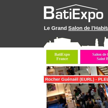
Le Grand
Salon de l'Habit
BatiExpo
Salon de 
France
Saint 
Rocher Guénaël (EURL) - PLEU