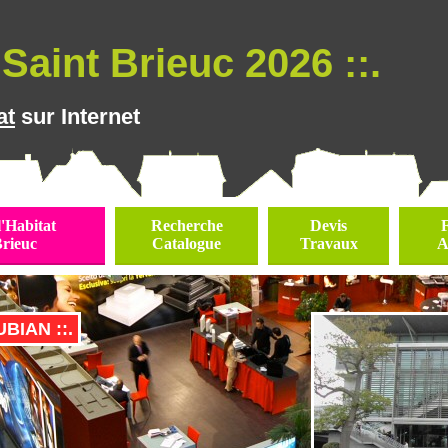
Saint Brieuc 2026 ::.
at
sur Internet
l'Habitat
Recherche
Devis
Brieuc
Catalogue
Travaux
A
BIAN ::.