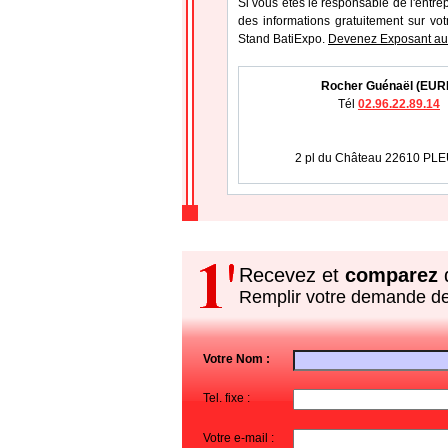
Si vous étes le responsable de l'entr
des informations gratuitement sur vot
Stand BatiExpo.
Devenez Exposant au 
Rocher Guénaël (EUR
Tél
02.96.22.89.14
2 pl du Château 22610 PL
Recevez et
comparez
d
Remplir votre demande d
Votre Nom :
Tel. fixe :
Votre e-mail :