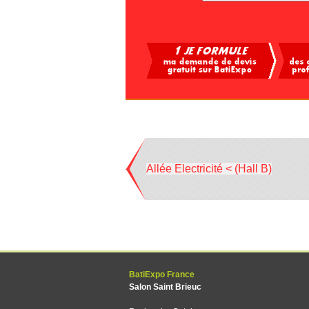
Allée Electricité < (Hall B)
BatiExpo France
Salon Saint Brieuc