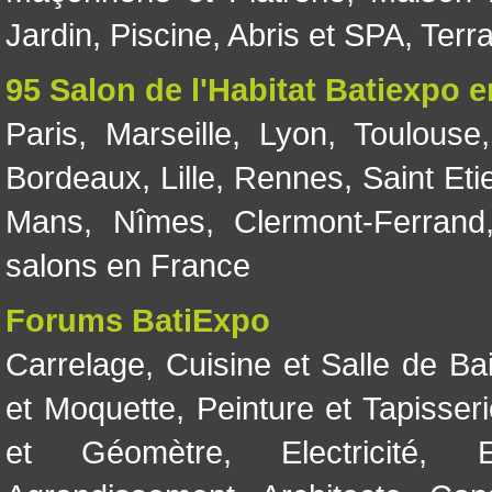
Jardin
,
Piscine, Abris et SPA
,
Terr
95 Salon de l'Habitat Batiexpo 
Paris
,
Marseille
,
Lyon
,
Toulouse
Bordeaux
,
Lille
,
Rennes
,
Saint Eti
Mans
,
Nîmes
,
Clermont-Ferrand
salons en France
Forums BatiExpo
Carrelage
,
Cuisine et Salle de Ba
et Moquette
,
Peinture et Tapisser
et Géomètre
,
Electricité
,