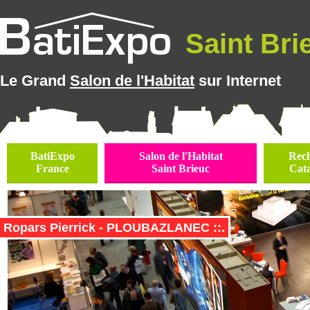
Saint Brie
Le Grand
Salon de l'Habitat
sur Internet
BatiExpo
Salon de l'Habitat
Rec
France
Saint Brieuc
Cat
Ropars Pierrick - PLOUBAZLANEC ::.