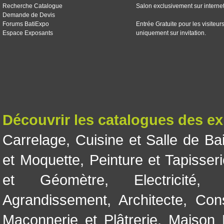
Recherche Catalogue
Salon exclusivement sur interne
Demande de Devis
Forums BatiExpo
Entrée Gratuite pour les visiteur
Espace Exposants
uniquement sur invitation.
Découvrir les catalogues des e
Carrelage
,
Cuisine et Salle de Ba
et Moquette
,
Peinture et Tapisser
et Géomètre
,
Electricité
Agrandissement
,
Architecte
,
Con
Maçonnerie et Plâtrerie
,
Maison 