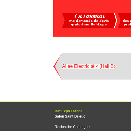
Allée Electricité < (Hall B)
BatiExpo France
Salon Saint Brieuc
Recherche Catalogue