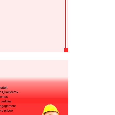
atuit
t Qualité/Prix
Temps
certifiés
 engagement
vie privée