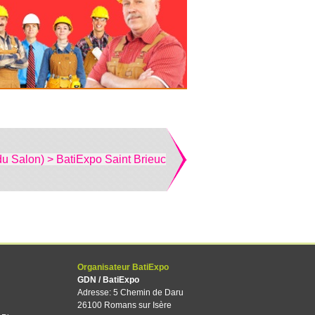
du Salon) > BatiExpo Saint Brieuc
Organisateur BatiExpo
GDN / BatiExpo
Adresse: 5 Chemin de Daru
26100 Romans sur Isère