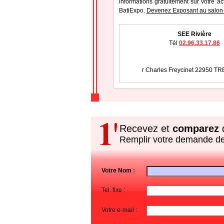
informations gratuitement sur votre ac
BatiExpo.
Devenez Exposant au salon 
SEE Rivière
Tél
02.96.33.17.86
r Charles Freycinet 22950 
Recevez et
comparez
d
Remplir votre demande d
Votre Nom :
Tel. fixe :
Votre e-mail :