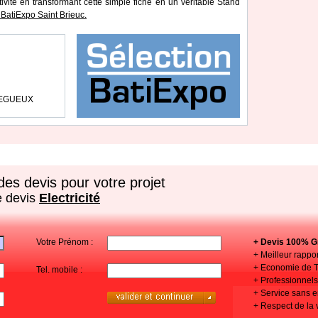
tivité en transformant cette simple fiche en un véritable Stand
BatiExpo Saint Brieuc.
TREGUEUX
es devis pour votre projet
e devis
Electricité
Votre Prénom :
+ Devis 100% Gr
+ Meilleur rappor
+ Economie de 
Tel. mobile :
+ Professionnels 
+ Service sans
+ Respect de la 