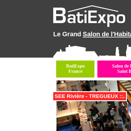
Le Grand
Salon de l'Habit
BatiExpo
Salon de 
France
Saint 
SEE Rivière - TREGUEUX ::.