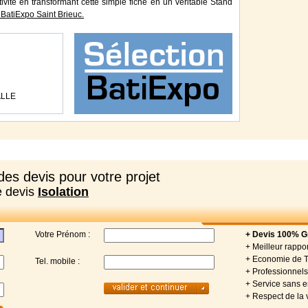
tivité en transformant cette simple fiche en un véritable Stand
BatiExpo Saint Brieuc.
ALLE
es devis pour votre projet
e devis
Isolation
Votre Prénom :
+ Devis 100% Gr
+ Meilleur rappor
+ Economie de 
Tel. mobile :
+ Professionnels 
+ Service sans
+ Respect de la 