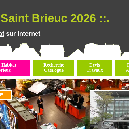
Saint Brieuc 2026 ::.
at
sur Internet
l'Habitat
Recherche
Devis
Brieuc
Catalogue
Travaux
A
 ::.