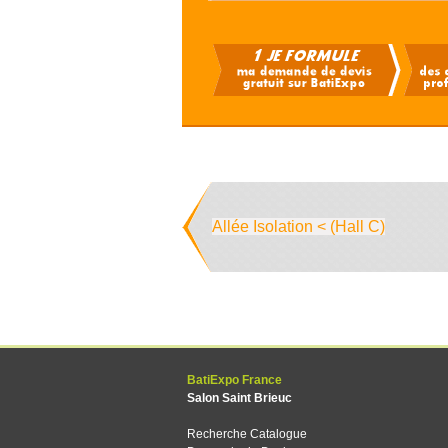
Allée Isolation < (Hall C)
BatiExpo France
Salon Saint Brieuc
Recherche Catalogue