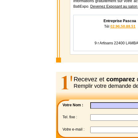
informations gratuitement sur votre ac
BatiExpo.
Devenez Exposant au salon 
Entreprise Pascoa
Tél
02.96.50.88.51
9 r Artisans 22400 LAMB
Recevez et
comparez
d
Remplir votre demande d
Votre Nom :
Tel. fixe :
Votre e-mail :