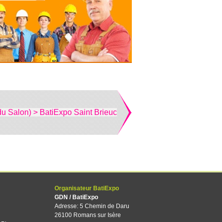
du Salon) > BatiExpo Saint Brieuc
Organisateur BatiExpo
GDN / BatiExpo
Adresse: 5 Chemin de Daru
26100 Romans sur Isère