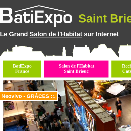
Saint Brie
Le Grand
Salon de l'Habitat
sur Internet
BatiExpo
Salon de l'Habitat
Rec
France
Saint Brieuc
Cat
Neovivo - GRÂCES ::.