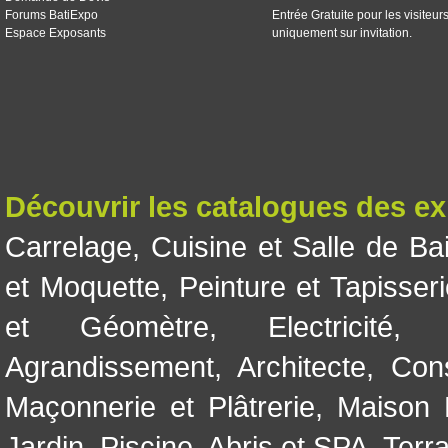
Forums BatiExpo
Entrée Gratuite pour les visiteur
Espace Exposants
uniquement sur invitation.
Découvrir les catalogues des e
Carrelage
,
Cuisine et Salle de Ba
et Moquette
,
Peinture et Tapisser
et Géomètre
,
Electricité
Agrandissement
,
Architecte
,
Con
Maçonnerie et Plâtrerie
,
Maison 
Jardin
,
Piscine, Abris et SPA
,
Terr