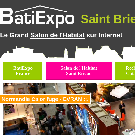
Saint Brie
Le Grand
Salon de l'Habitat
sur Internet
BatiExpo
Salon de l'Habitat
Rec
France
Saint Brieuc
Cat
Normandie Calorifuge - EVRAN ::.