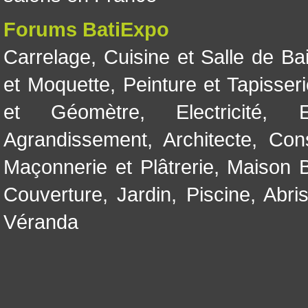
Forums BatiExpo
Carrelage
,
Cuisine et Salle de Ba
et Moquette
,
Peinture et Tapisser
et Géomètre
,
Electricité
,
Agrandissement
,
Architecte
,
Con
Maçonnerie et Plâtrerie
,
Maison B
Couverture
,
Jardin
,
Piscine, Abri
Véranda