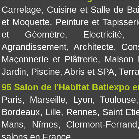
Carrelage
,
Cuisine et Salle de Ba
et Moquette
,
Peinture et Tapisser
et Géomètre
,
Electricité
Agrandissement
,
Architecte
,
Con
Maçonnerie et Plâtrerie
,
Maison 
Jardin
,
Piscine, Abris et SPA
,
Terr
95 Salon de l'Habitat Batiexpo 
Paris
,
Marseille
,
Lyon
,
Toulouse
Bordeaux
,
Lille
,
Rennes
,
Saint Eti
Mans
,
Nîmes
,
Clermont-Ferrand
salons en France