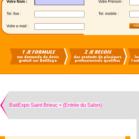
Votre Nom :
Votre Prénom :
Tel. fixe :
Tel. mobile :
Votre e-mail :
BatiExpo Saint Brieuc < (Entrée du Salon)