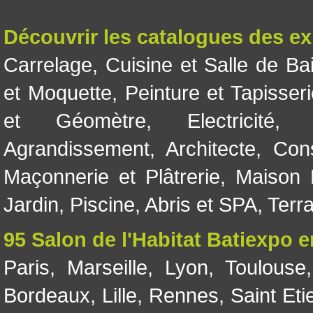
Découvrir les catalogues des e
Carrelage
,
Cuisine et Salle de Ba
et Moquette
,
Peinture et Tapisser
et Géomètre
,
Electricité
Agrandissement
,
Architecte
,
Con
Maçonnerie et Plâtrerie
,
Maison 
Jardin
,
Piscine, Abris et SPA
,
Terr
95 Salon de l'Habitat Batiexpo 
Paris
,
Marseille
,
Lyon
,
Toulouse
Bordeaux
,
Lille
,
Rennes
,
Saint Eti