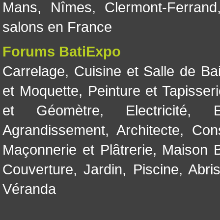
Mans
,
Nîmes
,
Clermont-Ferrand
salons en France
Forums BatiExpo
Carrelage
,
Cuisine et Salle de Ba
et Moquette
,
Peinture et Tapisser
et Géomètre
,
Electricité
,
Agrandissement
,
Architecte
,
Con
Maçonnerie et Plâtrerie
,
Maison B
Couverture
,
Jardin
,
Piscine, Abri
Véranda