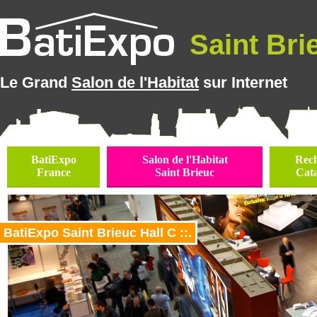
Saint Brie
Le Grand
Salon de l'Habitat
sur Internet
BatiExpo
Salon de l'Habitat
Rec
France
Saint Brieuc
Cat
BatiExpo Saint Brieuc Hall C ::.