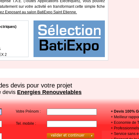
eprise T.A.E. (Toutes Applications Electriques), vous pouvez
atuitement sur votre activité en transformant cette simple fiche
z Exposant au salon BatiExpo Saint Etienne.
ectriques)
5
EX 2
es devis pour votre projet
e devis
Energies Renouvelables
Votre Prénom :
+ Devis 100% Gr
+ Meilleur rappor
+ Economie de 
Tel. mobile :
+ Professionnels 
+ Service sans