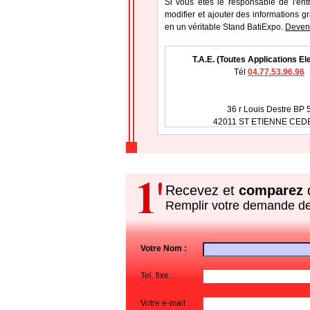
Si vous étes le responsable de l'entr
modifier et ajouter des informations gr
en un véritable Stand BatiExpo.
Devene
T.A.E. (Toutes Applications El
Tél
04.77.53.96.96
36 r Louis Destre BP 
42011 ST ETIENNE CED
Recevez et
comparez
d
Remplir votre demande d
Votre Nom :
Tel. fixe :
Votre e-mail :