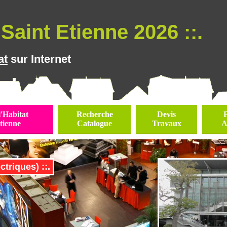
Saint Etienne 2026 ::.
at
sur Internet
l'Habitat
Recherche
Devis
tienne
Catalogue
Travaux
A
ctriques) ::.