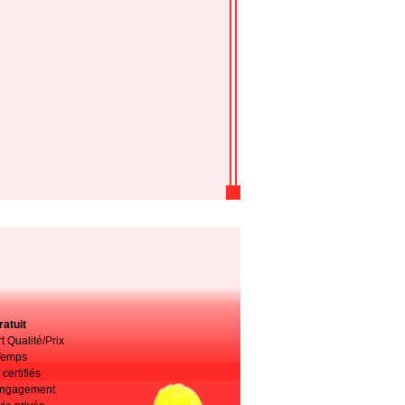
atuit
t Qualité/Prix
Temps
certifiés
 engagement