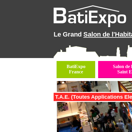
Le Grand
Salon de l'Habit
BatiExpo
Salon de 
France
Saint E
T.A.E. (Toutes Applications Ele