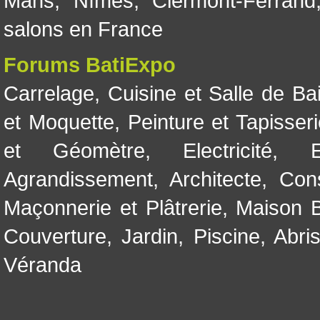
Mans
,
Nîmes
,
Clermont-Ferrand
salons en France
Forums BatiExpo
Carrelage
,
Cuisine et Salle de Ba
et Moquette
,
Peinture et Tapisser
et Géomètre
,
Electricité
,
Agrandissement
,
Architecte
,
Con
Maçonnerie et Plâtrerie
,
Maison B
Couverture
,
Jardin
,
Piscine, Abri
Véranda