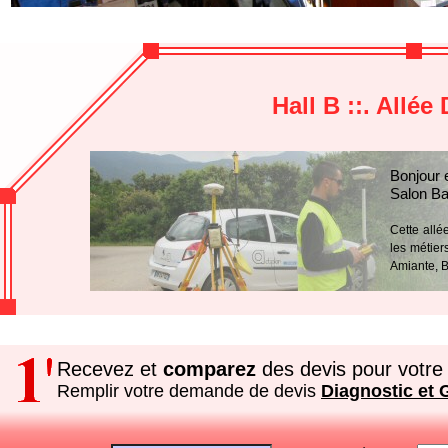
Hall B ::. Allé
Bonjour 
Salon Ba
Cette allé
les métier
Amiante, 
Recevez et
comparez
des devis pour votre 
Remplir votre demande de devis
Diagnostic et