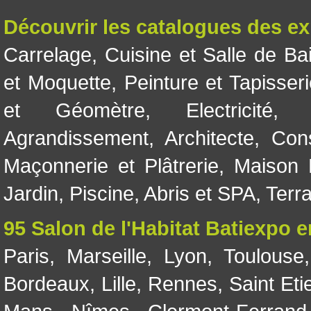
Découvrir les catalogues des e
Carrelage
,
Cuisine et Salle de Ba
et Moquette
,
Peinture et Tapisser
et Géomètre
,
Electricité
Agrandissement
,
Architecte
,
Con
Maçonnerie et Plâtrerie
,
Maison 
Jardin
,
Piscine, Abris et SPA
,
Terr
95 Salon de l'Habitat Batiexpo 
Paris
,
Marseille
,
Lyon
,
Toulouse
Bordeaux
,
Lille
,
Rennes
,
Saint Eti