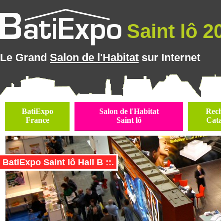
Saint lô 20
Le Grand
Salon de l'Habitat
sur Internet
BatiExpo
Salon de l'Habitat
Rec
France
Saint lô
Cat
BatiExpo Saint lô Hall B ::.