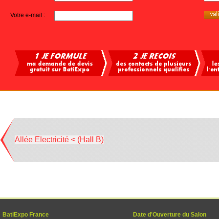
Votre e-mail :
Allée Electricité < (Hall B)
BatiExpo France
Date d'Ouverture du Salon