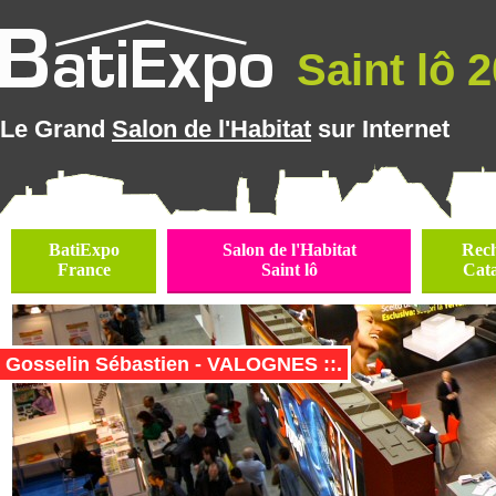
Saint lô 2
Le Grand
Salon de l'Habitat
sur Internet
BatiExpo
Salon de l'Habitat
Rec
France
Saint lô
Cat
Gosselin Sébastien - VALOGNES ::.