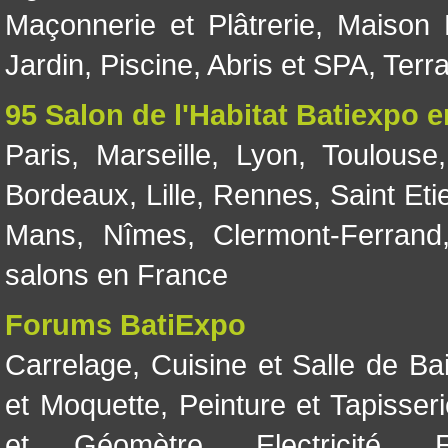
Maçonnerie et Plâtrerie
,
Maison 
Jardin
,
Piscine, Abris et SPA
,
Terr
95 Salon de l'Habitat Batiexpo 
Paris
,
Marseille
,
Lyon
,
Toulouse
Bordeaux
,
Lille
,
Rennes
,
Saint Eti
Mans
,
Nîmes
,
Clermont-Ferrand
salons en France
Forums BatiExpo
Carrelage
,
Cuisine et Salle de Ba
et Moquette
,
Peinture et Tapisser
et Géomètre
,
Electricité
,