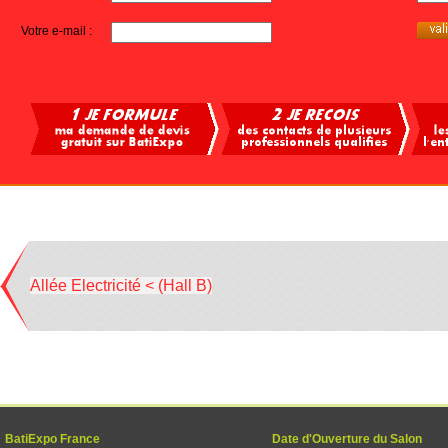
Votre e-mail :
Allée Electricité < (Hall B)
BatiExpo France
Date d'Ouverture du Salon